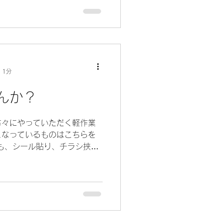
 1分
んか？
者の方々にやっていただく軽作業
こなっているものはこちらを
も、シール貼り、チラシ挟み
、箱折・紙製品組立、袋詰、
物屋内清掃を行なってきてい