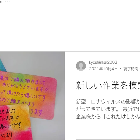
...
kyoshinkai2003
2021年10月4日
読了時間:
新しい作業を模
新型コロナウイルスの影響がCr
がってきています。 最近で
企業様から「これだけしかな
ナの影響で）イベントが中
ャンセルで」 と言われる機会