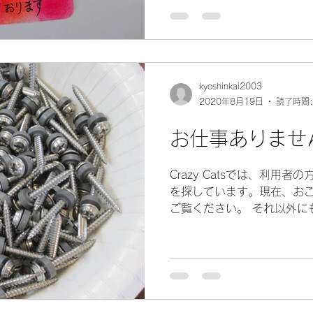
kyoshinkai2003
2020年8月19日
読了時間:
お仕事ありませ
Crazy Catsでは、利用
を探しています。現在、お
ご覧ください。 それ以外に
込み、封入封緘、小物組立
データ入力、公園清掃、建
ます。作業量...