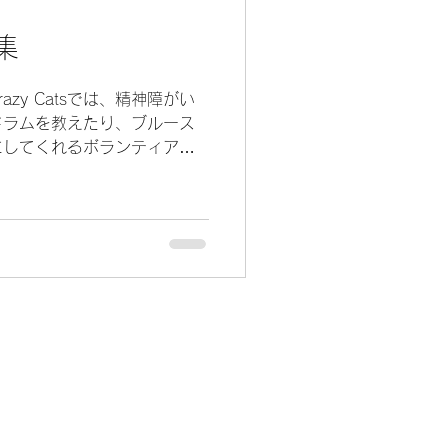
集
zy Catsでは、精神障がい
ドラムを教えたり、ブルース
にしてくれるボランティアを
ナの影響で、すぐに始められ
興味のあるかたはご連絡くだ