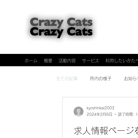
ホーム
概要
活動内容
サービス
利用したいかた
全ての記事
所内の様子
お知ら
kyoshinkai2003
2024年2月6日
読了時間: 
求人情報ページ