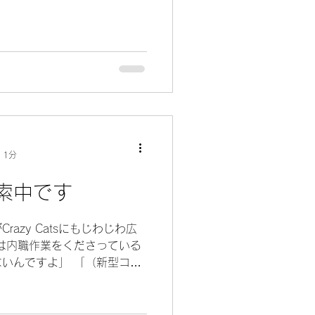
 1分
索中です
azy Catsにもじわじわ広
は内職作業をくださっている
いんですよ」 「（新型コロ
止になったので、お仕事もキ
が増えてきました。...