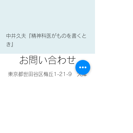
中井久夫『精神科医がものを書くと
き』
お問い合わせ
東京都世田谷区梅丘1-21-9
大津
ビル2階
​小田急線梅ヶ丘駅徒歩40秒
info@crazycats.org
03-3420-1982