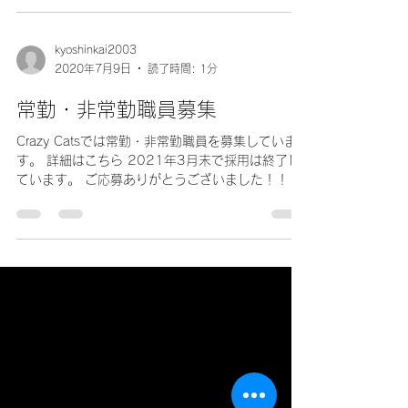
Crazy Catsでは、利用者の方々にやっていただく
軽作業を探しています。現在、おこなっているも
のはこちらをご覧ください。 それ以外にも、シー
ル貼り、チラシ挟み込み、封入封緘、小物組立、
箱折・紙製品組立、袋詰、データ入力、公園清
掃、建物屋内清掃を行なってきています。作業
量...
kyoshinkai2003
2020年7月9日
読了時間: 1分
常勤・非常勤職員募集
Crazy Catsでは常勤・非常勤職員を募集していま
す。 詳細はこちら 2021年3月末で採用は終了し
ています。 ご応募ありがとうございました！！